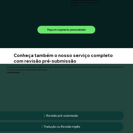
revisamos cada tradução antes da
entrega.
Peça um orçamento personalizado
Conheça também o nosso serviço completo
com revisão pré-submissão
Serviço personalizado que garante a qualidade e revisões de alterações ao longo do processo de publicação, incluindo indicações para melhoria
técnica e textual antes da submissão ao periódico
Como Funciona:
Revisão pré-submissão
Tradução ou Revisão inglês