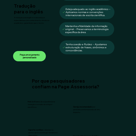
Tradução
Esteja adequado ao inglês acadêmico –
para o inglês
Aplicamos normas e convenções
internacionais de escrita científica.
A tradução para inglês é realizada por
especialistas com conhecimento técnico e
acadêmico, garantindo que o texto:
Mantenha a fidelidade da informação
original – Preservamos a terminologia
específica da área.
Tenha coesão e fluidez – Ajustamos
estruturação de frases, sinônimos e
concordâncias.
Peça um orçamento
personalizado
Por que pesquisadores
confiam na Page Assessoria?
Mais de 10 anos
de experiência na
tradução e revisão de artigos
Serviço recomendado
por
científicos.
periódicos internacionais de alto
impacto.
Suporte contínuo –
dúvidas ou
ajustes após a entrega? Estamos à
disposição
Atenção minuciosa aos detalhes –