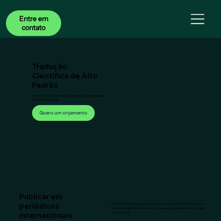
Entre em
contato
ASSESSORIA
Tradução
Científica de Alto
Padrão
Garantimos clareza, precisão e adequação às exigências das
revistas internacionais
Quero um orçamento
Publicar em
periódicos
É fundamental que a tradução preserve a coerência científica, siga as
normas acadêmicas internacionais e esteja adaptada ao estilo exigido
pelas revistas.
internacionais