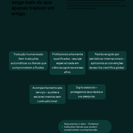
Na Page Assessoria, realizamos traduções especializadas para artigos,
exige mais do que
resumos e textos científicos com máxima fidelidade ao conteúdo
original, garantindo que sua pesquisa seja compreendida e bem recebida
apenas traduzir um
pela comunidade acadêmica global.
artigo.
Padrão exigido por
Profissionais altamente
Tradução humanizada:
periódicos internacionais –
qualificados – equipe
Sem traduções
aplicamos as convenções
especializada em
automáticas ou literais que
da escrita científica global.
ciências agrárias e áreas
comprometem a fluidez.
afins.
Sigilo absoluto –
Acompanhamento pós-
protegemos seus dados e
serviço – ajustes e
sua pesquisa.
esclarecimentos sem
custo adicional.
Seja preciso e claro – Evitamos
traduções literais que podem
comprometer a compreensão.