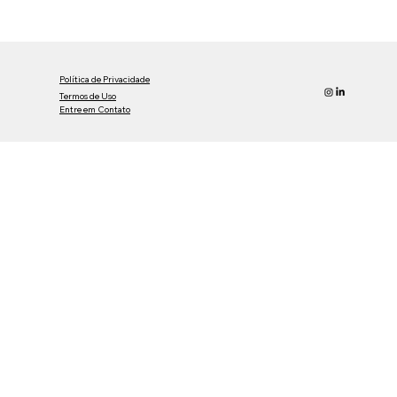
Simplifique sua pesquisa com
tradução técnica acadêmica digital
Política de Privacidade
Termos de Uso
Entre em Contato